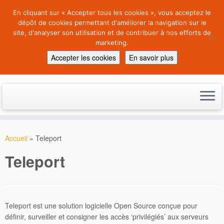
En cliquant sur « Accepter tous les cookies », vous acceptez le
dépôt de cookies permettant d'améliorer la navigation sur le
site, d'analyser son utilisation et de contribuer à nos efforts de
marketing.
an Open Source Software
Accepter les cookies
En savoir plus
Center
Skip
to
Accueil
»
Teleport
content
Teleport
Teleport est une solution logicielle Open Source conçue pour
définir, surveiller et consigner les accès ‘privilégiés’ aux serveurs