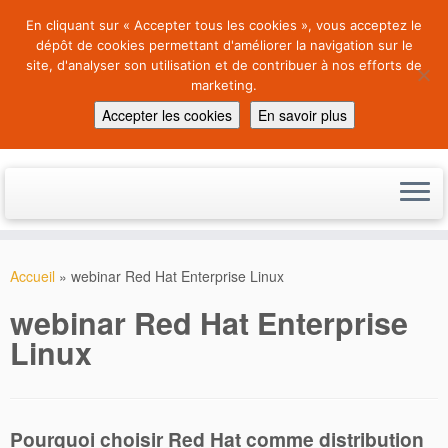
En cliquant sur « Accepter tous les cookies », vous acceptez le
dépôt de cookies permettant d'améliorer la navigation sur le
site, d'analyser son utilisation et de contribuer à nos efforts de
marketing.
an Open Source Software
Accepter les cookies
En savoir plus
Center
Skip
to
Accueil
»
webinar Red Hat Enterprise Linux
content
webinar Red Hat Enterprise
Linux
Pourquoi choisir Red Hat comme distribution