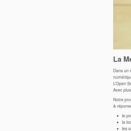
La Me
Dans un m
numériqu
L’Open So
Avec plus
Notre pro
& réponse
le pr
la lo
les 