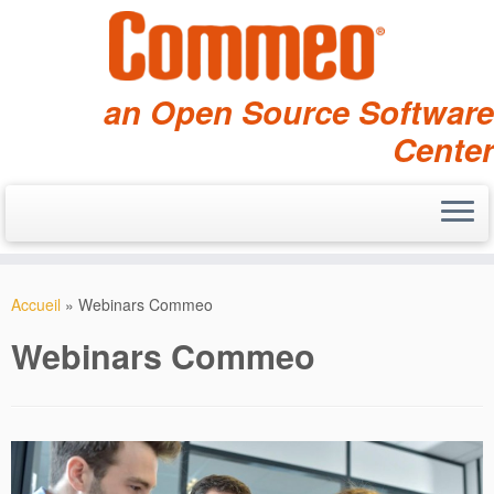
an Open Source Software
Center
Skip
to
Accueil
»
Webinars Commeo
content
Webinars Commeo