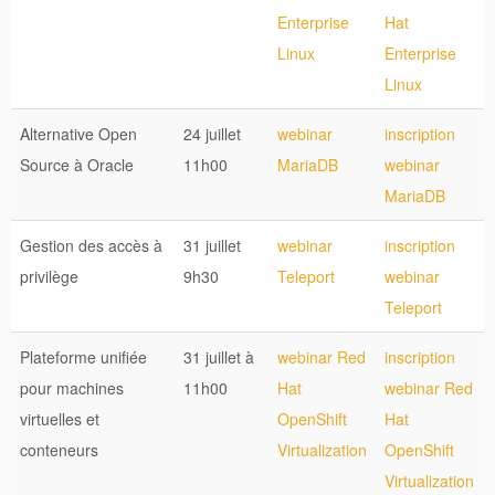
Enterprise
Hat
Linux
Enterprise
Linux
Alternative Open
24 juillet
webinar
inscription
Source à Oracle
11h00
MariaDB
webinar
MariaDB
Gestion des accès à
31 juillet
webinar
inscription
privilège
9h30
Teleport
webinar
Teleport
Plateforme unifiée
31 juillet à
webinar Red
inscription
pour machines
11h00
Hat
webinar Red
virtuelles et
OpenShift
Hat
conteneurs
Virtualization
OpenShift
Virtualization